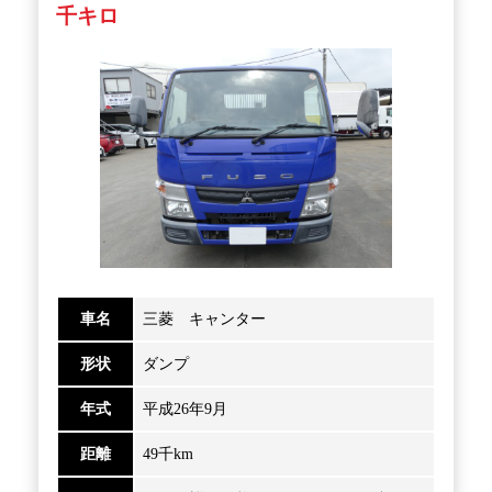
千キロ
車名
三菱 キャンター
形状
ダンプ
年式
平成26年9月
距離
49千km