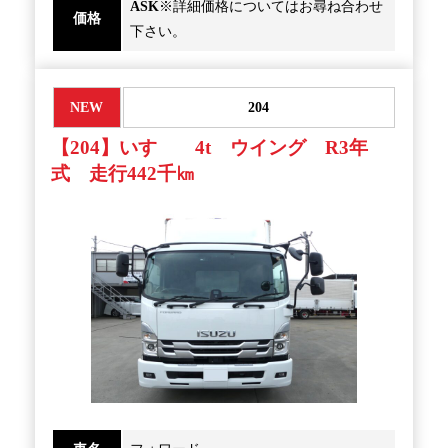
ASK
※詳細価格についてはお尋ね合わせ
価格
下さい。
NEW
204
【204】いすゞ 4t ウイング R3年
式 走行442千㎞