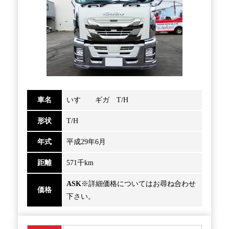
車名
いすゞ ギガ T/H
形状
T/H
年式
平成29年6月
距離
571千km
ASK
※詳細価格についてはお尋ね合わせ
価格
下さい。