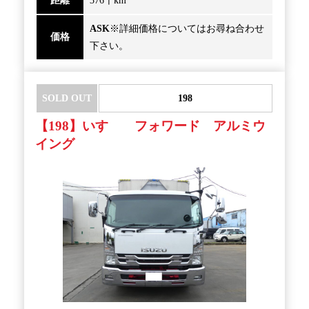
距離
376千km
ASK
※詳細価格についてはお尋ね合わせ
価格
下さい。
SOLD OUT
198
【198】いすゞ フォワード アルミウ
イング