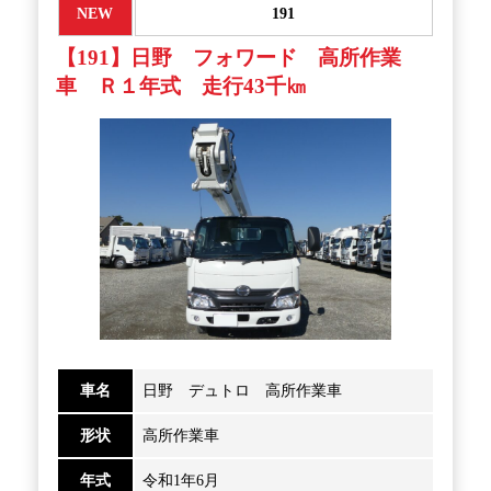
NEW
191
【191】日野 フォワード 高所作業
車 Ｒ１年式 走行43千㎞
車名
日野 デュトロ 高所作業車
形状
高所作業車
年式
令和1年6月