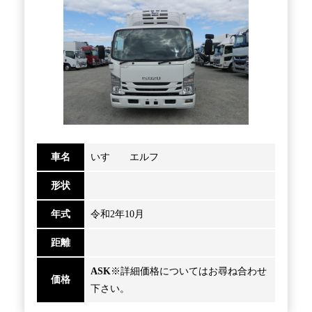
車名
いすゞ エルフ
形状
年式
令和2年10月
距離
ASK
※詳細価格についてはお尋ね合わせ
価格
下さい。