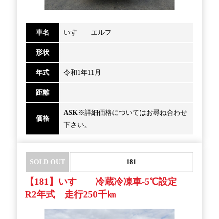
車名
いすゞ エルフ
形状
年式
令和1年11月
距離
ASK
※詳細価格についてはお尋ね合わせ
価格
下さい。
SOLD OUT
181
【181】いすゞ 冷蔵冷凍車-5℃設定
R2年式 走行250千㎞