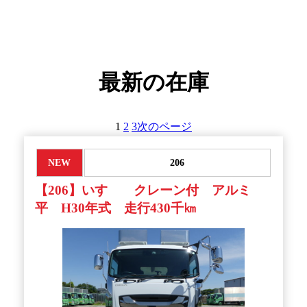
最新の在庫
1
2
3
次のページ
NEW
206
【206】いすゞ クレーン付 アルミ
平 H30年式 走行430千㎞