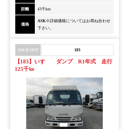
距離
43千km
ASK
※詳細価格についてはお尋ね合わせ
価格
下さい。
SOLD OUT
183
【183】いすゞ ダンプ R1年式 走行
125千㎞