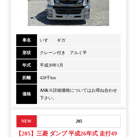
車名
いすゞ ギガ
形状
クレーン付き アルミ平
年式
平成30年1月
距離
428千km
ASK
※詳細価格についてはお尋ね合わせ
価格
下さい。
NEW
205
【205】三菱 ダンプ 平成26年式 走行49