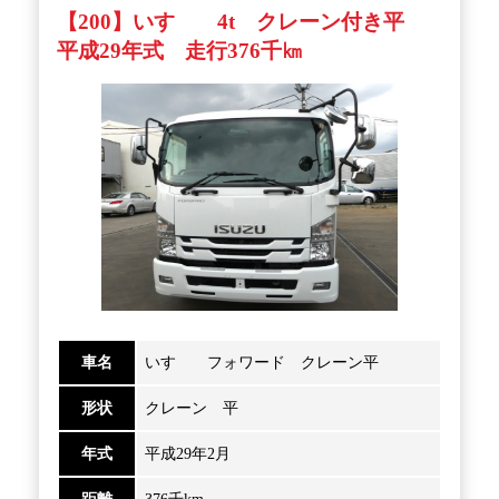
【200】いすゞ 4t クレーン付き平
平成29年式 走行376千㎞
車名
いすゞ フォワード クレーン平
形状
クレーン 平
年式
平成29年2月