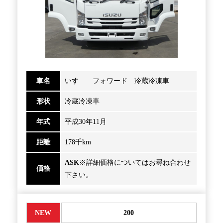
車名
いすゞ フォワード 冷蔵冷凍車
形状
冷蔵冷凍車
年式
平成30年11月
距離
178千km
ASK
※詳細価格についてはお尋ね合わせ
価格
下さい。
NEW
200