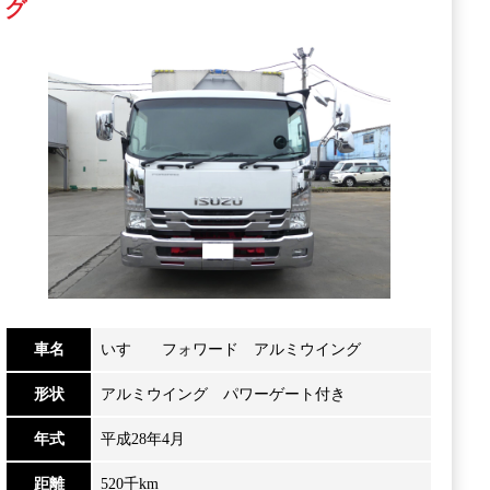
グ
車名
いすゞ フォワード アルミウイング
形状
アルミウイング パワーゲート付き
年式
平成28年4月
距離
520千km