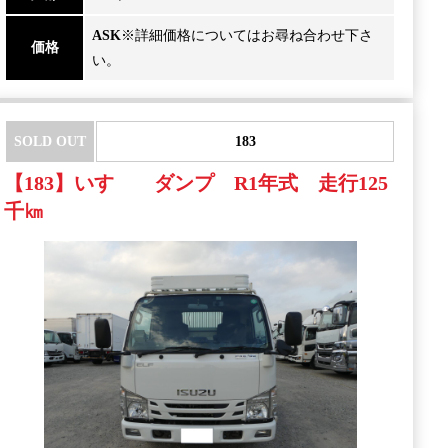
ASK
※詳細価格についてはお尋ね合わせ下さ
価格
い。
SOLD OUT
183
【183】いすゞ ダンプ R1年式 走行125
千㎞