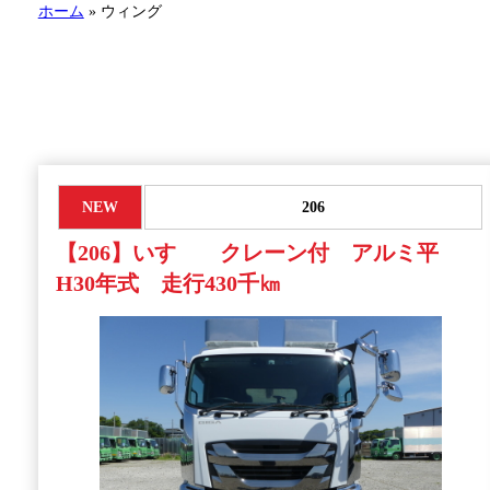
ホーム
»
ウィング
NEW
206
【206】いすゞ クレーン付 アルミ平
H30年式 走行430千㎞