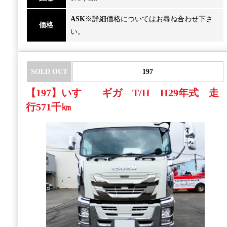
ASK
※詳細価格についてはお尋ね合わせ下さ
価格
い。
SOLD OUT
197
【197】いすゞ ギガ T/H H29年式 走
行571千㎞