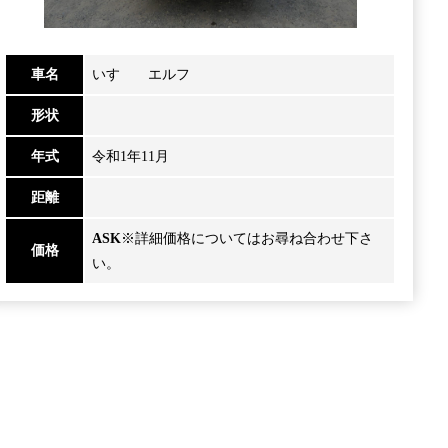
車名
いすゞ エルフ
形状
年式
令和1年11月
距離
ASK
※詳細価格についてはお尋ね合わせ下さ
価格
い。