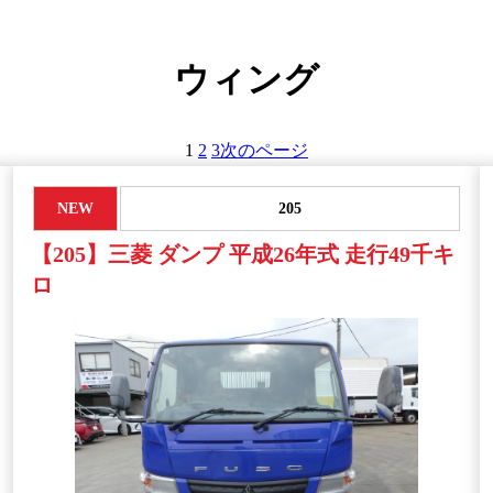
ウィング
1
2
3
次のページ
NEW
205
【205】三菱 ダンプ 平成26年式 走行49千キ
ロ