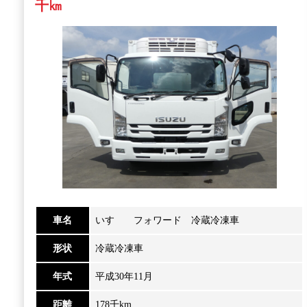
千㎞
車名
いすゞ フォワード 冷蔵冷凍車
形状
冷蔵冷凍車
年式
平成30年11月
距離
178千km