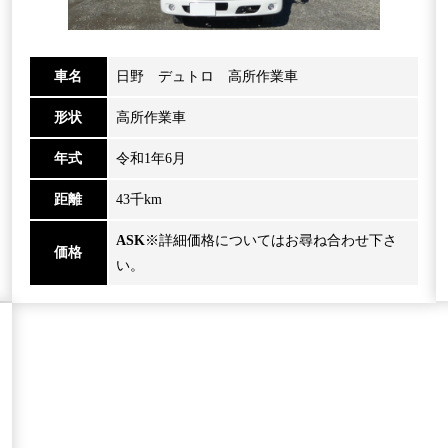
車名
日野 デュトロ 高所作業車
形状
高所作業車
年式
令和1年6月
距離
43千km
ASK
※詳細価格についてはお尋ね合わせ下さ
価格
い。