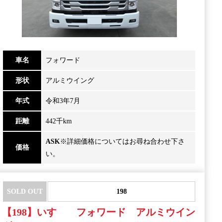
車名
フォワード
形状
アルミウイング
年式
令和3年7月
距離
442千km
ASK
※詳細価格についてはお尋ね合わせ下さ
価格
い。
SOLD OUT
198
【198】いすゞ フォワード アルミウイン