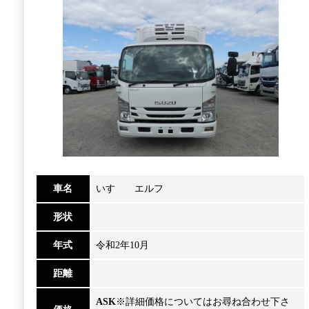
車名
いすゞ エルフ
形状
年式
令和2年10月
距離
ASK
※詳細価格についてはお尋ね合わせ下さ