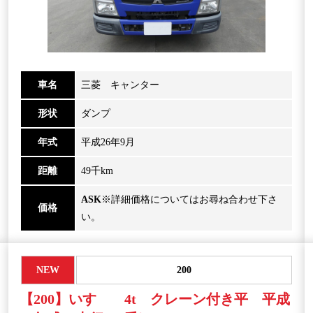
車名
三菱 キャンター
形状
ダンプ
年式
平成26年9月
距離
49千km
ASK
※詳細価格についてはお尋ね合わせ下さ
価格
い。
NEW
200
【200】いすゞ 4t クレーン付き平 平成