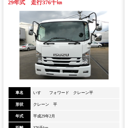
29年式 走行376千㎞
車名
いすゞ フォワード クレーン平
形状
クレーン 平
年式
平成29年2月
距離
376千km