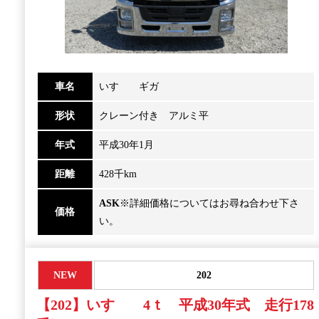
車名
いすゞ ギガ
形状
クレーン付き アルミ平
年式
平成30年1月
距離
428千km
ASK
※詳細価格についてはお尋ね合わせ下さ
価格
い。
NEW
202
【202】いすゞ 4ｔ 平成30年式 走行178