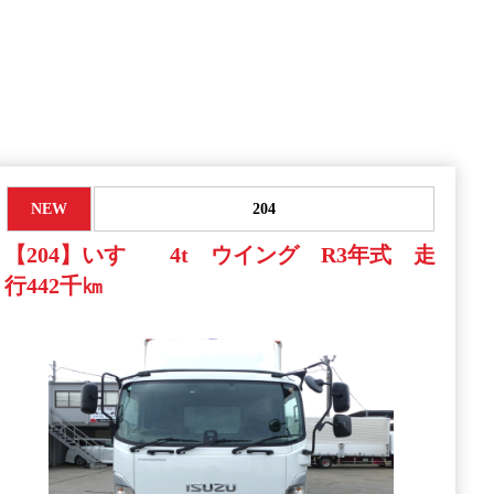
NEW
204
【204】いすゞ 4t ウイング R3年式 走
行442千㎞