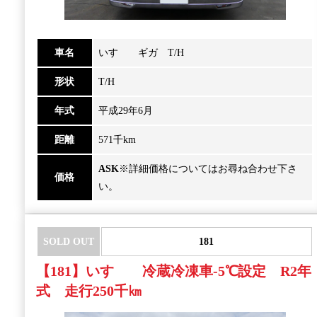
車名
いすゞ ギガ T/H
形状
T/H
年式
平成29年6月
距離
571千km
ASK
※詳細価格についてはお尋ね合わせ下さ
価格
い。
SOLD OUT
181
【181】いすゞ 冷蔵冷凍車-5℃設定 R2年
式 走行250千㎞