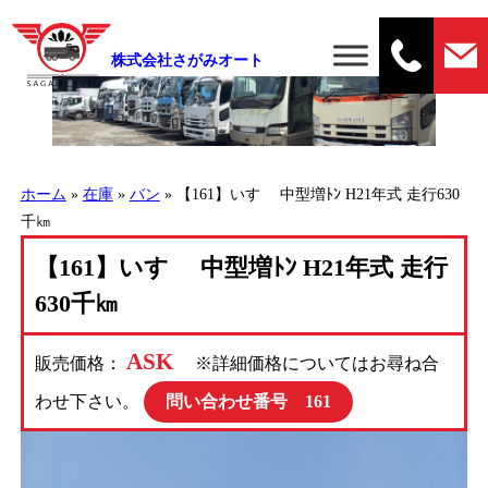
株式会社さがみオート
ホーム
»
在庫
»
バン
»
【161】いすゞ 中型増ﾄﾝ H21年式 走行630
千㎞
【161】いすゞ 中型増ﾄﾝ H21年式 走行
630千㎞
ASK
販売価格：
※詳細価格についてはお尋ね合
わせ下さい。
問い合わせ番号 161