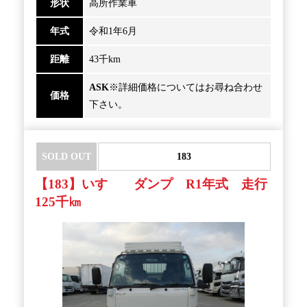
形状
高所作業車
年式
令和1年6月
距離
43千km
ASK
※詳細価格についてはお尋ね合わせ
価格
下さい。
SOLD OUT
183
【183】いすゞ ダンプ R1年式 走行
125千㎞