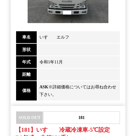
車名
いすゞ エルフ
形状
年式
令和1年11月
距離
ASK
※詳細価格についてはお尋ね合わせ
価格
下さい。
SOLD OUT
181
【181】いすゞ 冷蔵冷凍車-5℃設定