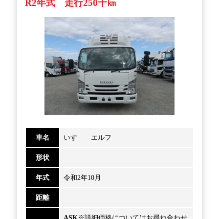
R2年式 走行250千㎞
車名
いすゞ エルフ
形状
年式
令和2年10月
距離
ASK
※詳細価格についてはお尋ね合わせ