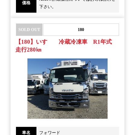
価格
下さい。
SOLD OUT
180
【180】いすゞ 冷蔵冷凍車 R1年式
走行280㎞
車名
フォワード