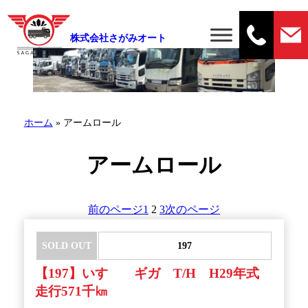
株式会社さがみオート
ホーム
»
アームロール
アームロール
前のページ
1
2
3
次のページ
SOLD OUT
197
【197】いすゞ ギガ T/H H29年式
走行571千㎞