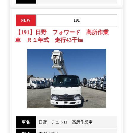
NEW
191
【191】日野 フォワード 高所作業
車 Ｒ１年式 走行43千㎞
車名
日野 デュトロ 高所作業車