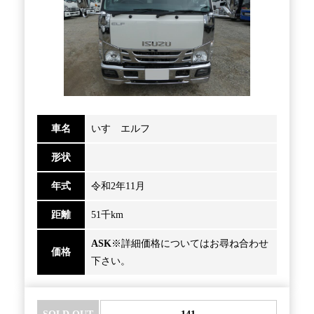
車名
いすゞエルフ
形状
年式
令和2年11月
距離
51千km
ASK
※詳細価格についてはお尋ね合わせ
価格
下さい。
SOLD OUT
141