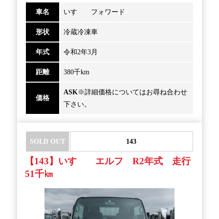
車名
いすゞ フォワード
形状
冷蔵冷凍車
年式
令和2年3月
距離
380千km
ASK
※詳細価格についてはお尋ね合わせ
価格
下さい。
SOLD OUT
143
【143】いすゞ エルフ R2年式 走行
51千㎞