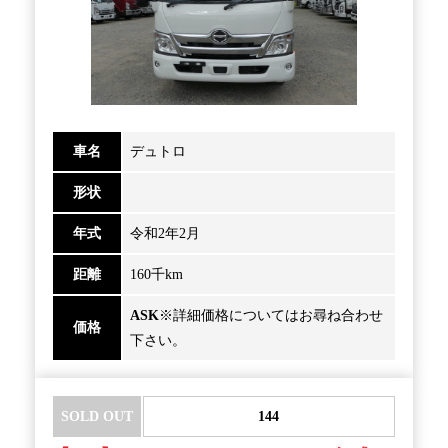
車名
デュトロ
形状
年式
令和2年2月
距離
160千km
ASK
※詳細価格についてはお尋ね合わせ
価格
下さい。
SOLD OUT
144