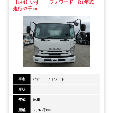
【144】いすゞ フォワード R1年式
走行37千㎞
車名
いすゞ フォワード
形状
年式
昭和
距離
36,763千km