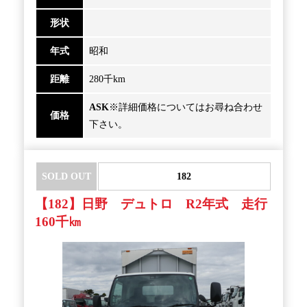
形状
年式
昭和
距離
280千km
ASK
※詳細価格についてはお尋ね合わせ
価格
下さい。
SOLD OUT
182
【182】日野 デュトロ R2年式 走行
160千㎞