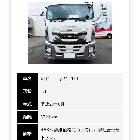
車名
いすゞ ギガ T/H
形状
T/H
年式
平成29年6月
距離
571千km
ASK
※詳細価格についてはお尋ね合わせ
価格
下さい。