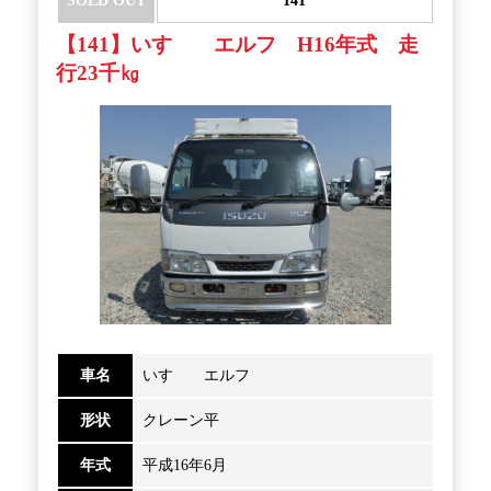
【141】いすゞ エルフ H16年式 走
行23千㎏
車名
いすゞ エルフ
形状
クレーン平
年式
平成16年6月