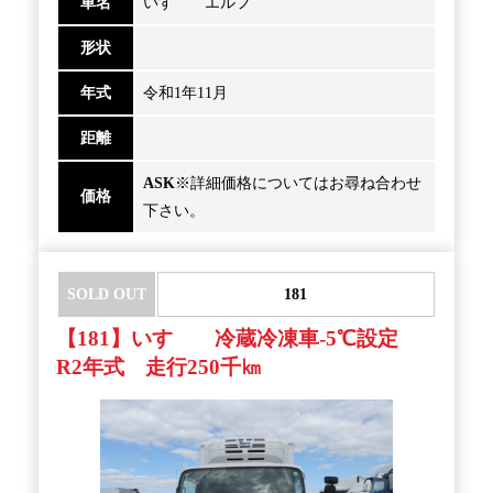
車名
いすゞ エルフ
形状
年式
令和1年11月
距離
ASK
※詳細価格についてはお尋ね合わせ
価格
下さい。
SOLD OUT
181
【181】いすゞ 冷蔵冷凍車-5℃設定
R2年式 走行250千㎞