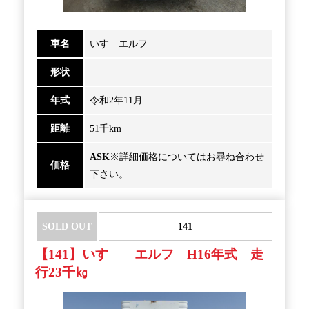
車名
いすゞエルフ
形状
年式
令和2年11月
距離
51千km
ASK
※詳細価格についてはお尋ね合わせ
価格
下さい。
SOLD OUT
141
【141】いすゞ エルフ H16年式 走
行23千㎏