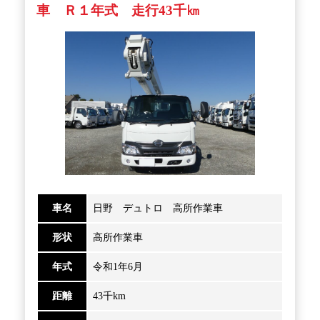
車 Ｒ１年式 走行43千㎞
車名
日野 デュトロ 高所作業車
形状
高所作業車
年式
令和1年6月
距離
43千km