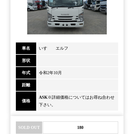
車名
いすゞ エルフ
形状
年式
令和2年10月
距離
ASK
※詳細価格についてはお尋ね合わせ
価格
下さい。
SOLD OUT
180