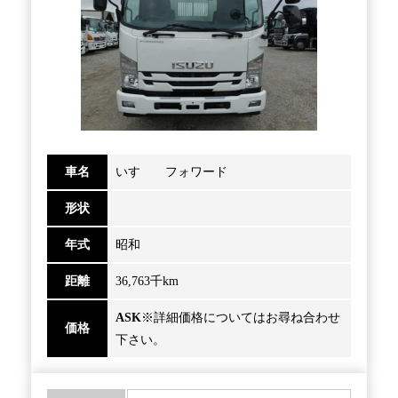
車名
いすゞ フォワード
形状
年式
昭和
距離
36,763千km
ASK
※詳細価格についてはお尋ね合わせ
価格
下さい。