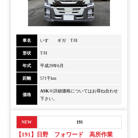
車名
いすゞ ギガ T/H
形状
T/H
年式
平成29年6月
距離
571千km
ASK
※詳細価格についてはお尋ね合わせ
価格
下さい。
NEW
191
【191】日野 フォワード 高所作業