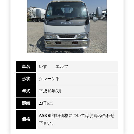
車名
いすゞ エルフ
形状
クレーン平
年式
平成16年6月
距離
23千km
ASK
※詳細価格についてはお尋ね合わせ
価格
下さい。