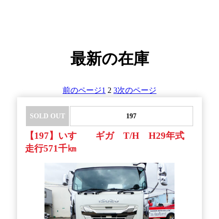
最新の在庫
前のページ
1
2
3
次のページ
SOLD OUT
197
【197】いすゞ ギガ T/H H29年式
走行571千㎞