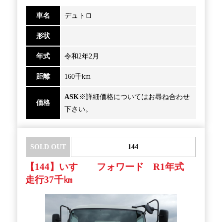
車名
デュトロ
形状
年式
令和2年2月
距離
160千km
ASK
※詳細価格についてはお尋ね合わせ
価格
下さい。
SOLD OUT
144
【144】いすゞ フォワード R1年式
走行37千㎞