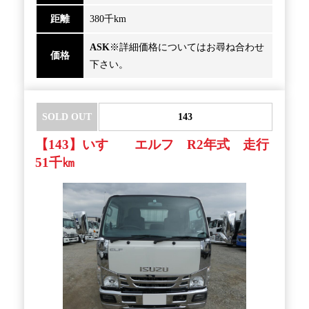
距離
380千km
ASK
※詳細価格についてはお尋ね合わせ
価格
下さい。
SOLD OUT
143
【143】いすゞ エルフ R2年式 走行
51千㎞