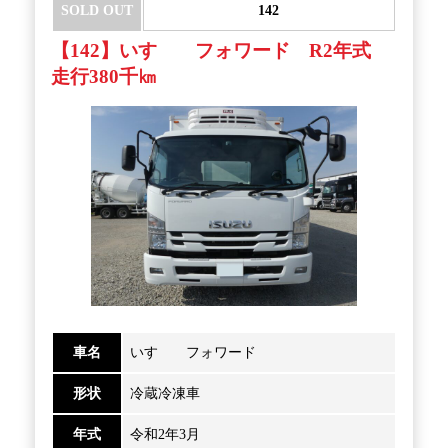
SOLD OUT
142
【142】いすゞ フォワード R2年式
走行380千㎞
車名
いすゞ フォワード
形状
冷蔵冷凍車
年式
令和2年3月