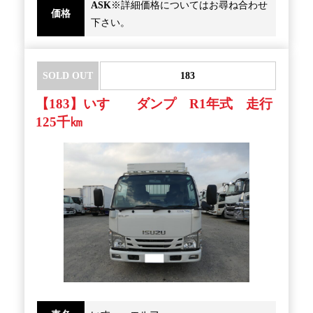
ASK
※詳細価格についてはお尋ね合わせ
価格
下さい。
SOLD OUT
183
【183】いすゞ ダンプ R1年式 走行
125千㎞