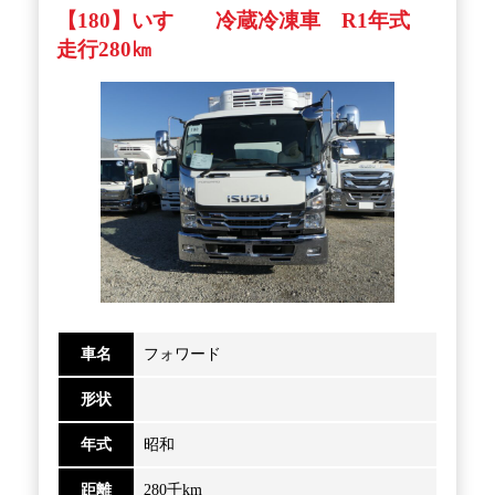
【180】いすゞ 冷蔵冷凍車 R1年式
走行280㎞
車名
フォワード
形状
年式
昭和
距離
280千km